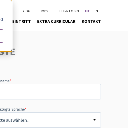
DE
EN
BLOG
JOBS
ELTERN LOGIN
nd
KEN
EINTRITT
EXTRA CURRICULAR
KONTAKT
STE
hname
*
rzugte Sprache
*