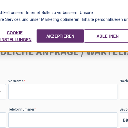
hkeit unserer Internet-Seite zu verbessern. Unsere
sere Services und unser Marketing optimieren, Inhalte personalisieren u
UNSERE SCHULEN
STANDORTE
ÜBER UNS
UNSERE STÄR
COOKIE
AKZEPTIEREN
ABLEHNEN
EINSTELLUNGEN
NDLICHE ANFRAGE / WARTELI
Vorname
*
Nac
Telefonnummer
*
Bevo