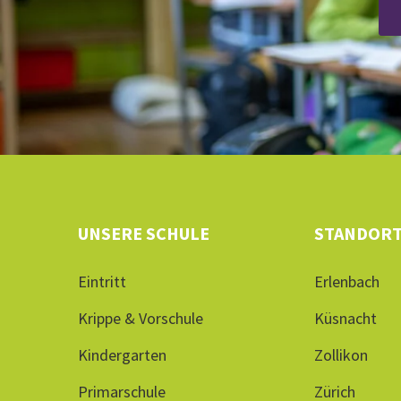
UNSERE SCHULE
STANDOR
Eintritt
Erlenbach
Krippe & Vorschule
Küsnacht
Kindergarten
Zollikon
Primarschule
Zürich