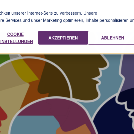
hkeit unserer Internet-Seite zu verbessern. Unsere
sere Services und unser Marketing optimieren, Inhalte personalisieren u
UNSERE SCHULEN
STANDORTE
ÜBER UNS
UNSERE STÄR
COOKIE
AKZEPTIEREN
ABLEHNEN
EINSTELLUNGEN