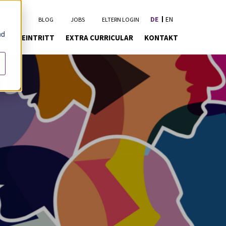
DE
EN
BLOG
JOBS
ELTERN LOGIN
nd
KEN
EINTRITT
EXTRA CURRICULAR
KONTAKT