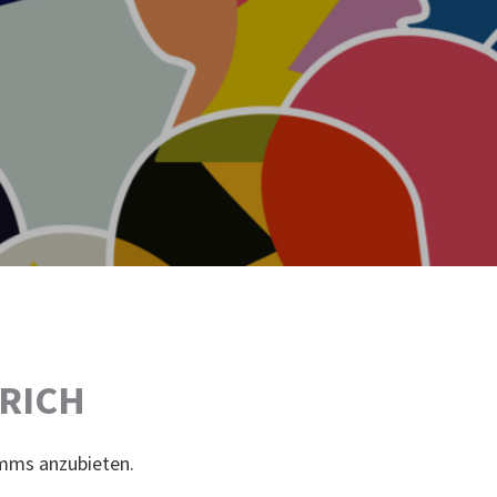
ÜRICH
amms anzubieten.