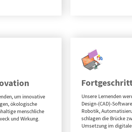
Fortgeschrit
novation
Unsere Lernenden werd
wenden, um innovative
Design-(CAD)-Software
gen, ökologische
Robotik, Automatisieru
hhaltige menschliche
schlagen die Brücke zw
weck und Wirkung.
Umsetzung im digitalen